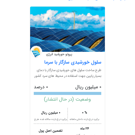
پروتو خورشید انرژی
سلول خورشیدی سازگار با سرما
طرح ساخت سلول های خورشیدی سازگار با دمای
بسیار پایین جهت استفاده در محیط های سرد کشور
و دستیابی به خودکفایی در
۰ میلیون ریال
۰ درصد
وضعیت (در حال انتشار)
۰ %
۰ میلیون ریال
برآورد نرخ بازده داخلی ماهانه
برآورد نرخ بازده سالانه شده طرح
۲۴ ماه
تضمین اصل پول